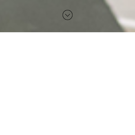
ANGEBOTE DER WOCHE
06.08.-07.08.2026
Berliner Knacker
frisch aus dem Rauch
Nur 0,90€ pro Stück!
Außerdem für Ihre Grillparty:
-Schweinebauch BBQ
-saftiges Grillfleisch
-mariniertes Hähnchen
-hausgemachter Grillkäse
-verschiedene Sorten Bratwurst